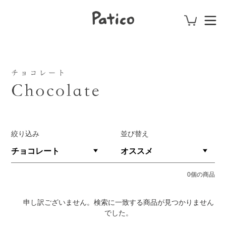
コ
カート
ン
ログイン
テ
ン
コ
ツ
に
レ
ス
ク
キ
ッ
シ
プ
す
ョ
る
絞り込み
並び替え
ン
:
0個の商品
申し訳ございません。検索に一致する商品が見つかりません
でした。